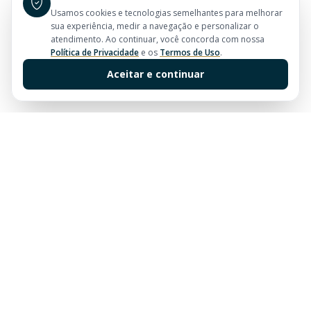
Usamos cookies e tecnologias semelhantes para melhorar
sua experiência, medir a navegação e personalizar o
atendimento. Ao continuar, você concorda com nossa
Política de Privacidade
e os
Termos de Uso
.
Aceitar e continuar
Sua imobiliária de confiança em Balneário Camboriú.
Tradição e excelência no mercado imobiliário desde
sempre.
Links Rápidos
Buscar Imóveis