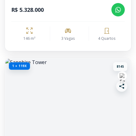
R$ 5.328.000
146 m²
3 Vagas
4 Quartos
1 + 119X
8145