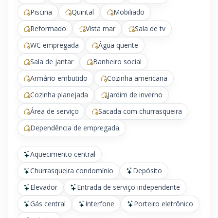
Piscina
Quintal
Mobiliado
Reformado
Vista mar
Sala de tv
WC empregada
Água quente
Sala de jantar
Banheiro social
Armário embutido
Cozinha americana
Cozinha planejada
Jardim de inverno
Área de serviço
Sacada com churrasqueira
Dependência de empregada
Aquecimento central
Churrasqueira condomínio
Depósito
Elevador
Entrada de serviço independente
Gás central
Interfone
Porteiro eletrônico