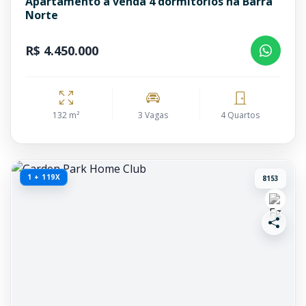
Apartamento à venda 4 dormitórios na Barra
Norte
R$ 4.450.000
132 m²
3 Vagas
4 Quartos
1 + 119X
8153