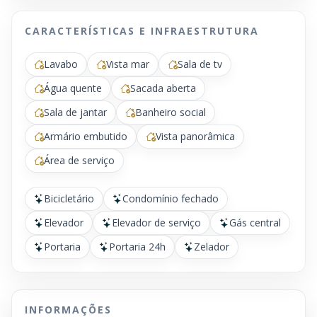
CARACTERÍSTICAS E INFRAESTRUTURA
Lavabo
Vista mar
Sala de tv
Água quente
Sacada aberta
Sala de jantar
Banheiro social
Armário embutido
Vista panorâmica
Área de serviço
Bicicletário
Condomínio fechado
Elevador
Elevador de serviço
Gás central
Portaria
Portaria 24h
Zelador
INFORMAÇÕES