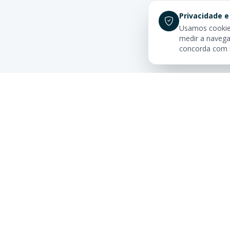
Privacidade e
Usamos cookies
medir a navega
concorda com
Links Rá
Buscar Im
Sua imobiliária de confiança em
Centro
Balneário Camboriú. Tradição e
excelência no mercado imobiliário
Apartamen
desde sempre.
Camboriú