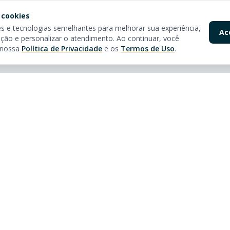
 cookies
 e tecnologias semelhantes para melhorar sua experiência,
Ac
ção e personalizar o atendimento. Ao continuar, você
 nossa
Política de Privacidade
e os
Termos de Uso
.
pidos
Nossas Lojas
óveis
Av. Brasil
Rua 3150, 3160 - Centro
Balneário Camboriú - SC
tos à venda em Balneário
CEP:
88330-281
CRECI:
5361J