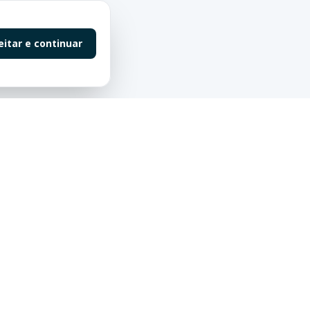
eitar e continuar
Contato
55 (47) 98863-0198
contato@saluteimoveis.com
Redes Sociais