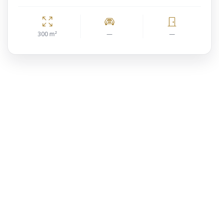
300 m²
—
—