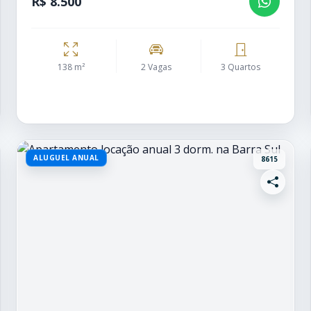
R$ 8.500
138 m²
2 Vagas
3 Quartos
ALUGUEL ANUAL
8615