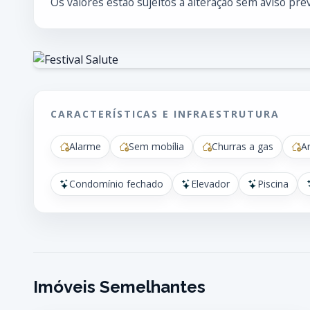
Os valores estão sujeitos a alteração sem aviso prév
CARACTERÍSTICAS E INFRAESTRUTURA
Alarme
Sem mobília
Churras a gas
A
Condomínio fechado
Elevador
Piscina
Imóveis Semelhantes