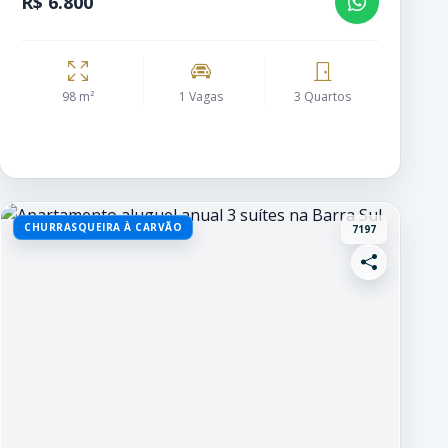
R$ 6.800
98 m²
1 Vagas
3 Quartos
CHURRASQUEIRA À CARVÃO
7197