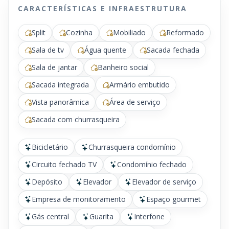
CARACTERÍSTICAS E INFRAESTRUTURA
Split
Cozinha
Mobiliado
Reformado
Sala de tv
Água quente
Sacada fechada
Sala de jantar
Banheiro social
Sacada integrada
Armário embutido
Vista panorâmica
Área de serviço
Sacada com churrasqueira
Bicicletário
Churrasqueira condomínio
Circuito fechado TV
Condomínio fechado
Depósito
Elevador
Elevador de serviço
Empresa de monitoramento
Espaço gourmet
Gás central
Guarita
Interfone