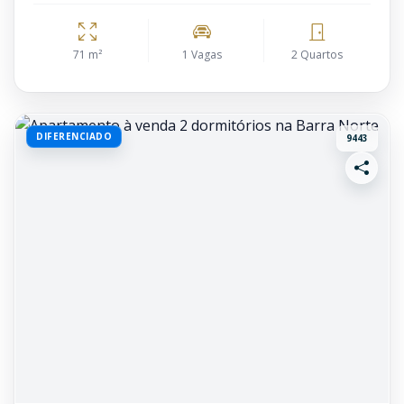
71 m²
1 Vagas
2 Quartos
DIFERENCIADO
9443