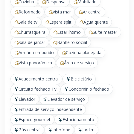
Cozinha
Despensa
Mobiliado
Reformado
Vista mar
Ar central
Sala de tv
Espera split
Água quente
Churrasqueira
Estar íntimo
Suíte master
Sala de jantar
Banheiro social
Armário embutido
Cozinha planejada
Vista panorâmica
Área de serviço
Aquecimento central
Bicicletário
Circuito fechado TV
Condomínio fechado
Elevador
Elevador de serviço
Entrada de serviço independente
Espaço gourmet
Estacionamento
Gás central
Interfone
Jardim