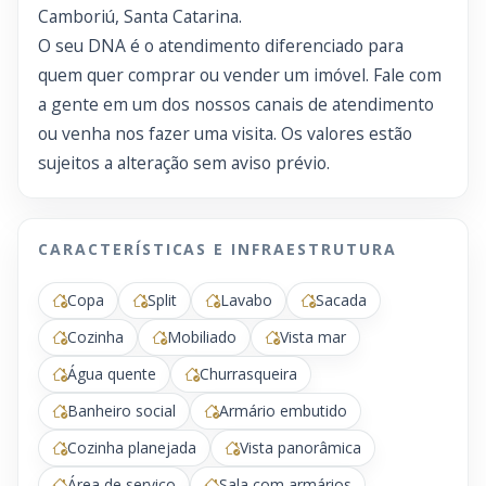
Camboriú, Santa Catarina.
O seu DNA é o atendimento diferenciado para
quem quer comprar ou vender um imóvel. Fale com
a gente em um dos nossos canais de atendimento
ou venha nos fazer uma visita. Os valores estão
sujeitos a alteração sem aviso prévio.
CARACTERÍSTICAS E INFRAESTRUTURA
Copa
Split
Lavabo
Sacada
Cozinha
Mobiliado
Vista mar
Água quente
Churrasqueira
Banheiro social
Armário embutido
Cozinha planejada
Vista panorâmica
Área de serviço
Sala com armários