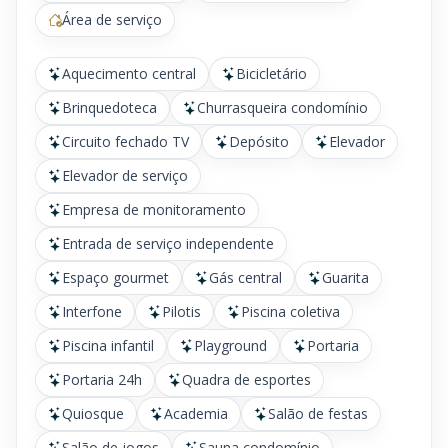
Área de serviço
Aquecimento central
Bicicletário
Brinquedoteca
Churrasqueira condomínio
Circuito fechado TV
Depósito
Elevador
Elevador de serviço
Empresa de monitoramento
Entrada de serviço independente
Espaço gourmet
Gás central
Guarita
Interfone
Pilotis
Piscina coletiva
Piscina infantil
Playground
Portaria
Portaria 24h
Quadra de esportes
Quiosque
Academia
Salão de festas
Salão de jogos
Sauna condomínio