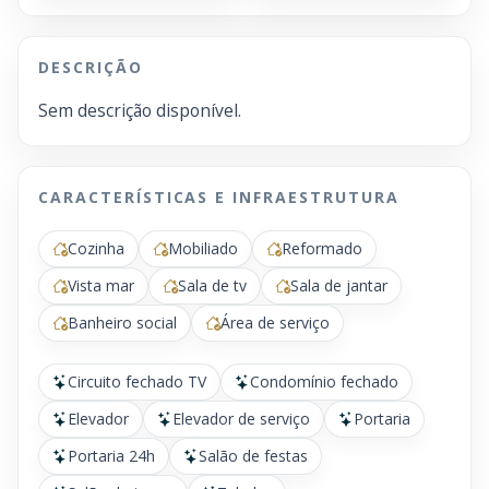
DESCRIÇÃO
Sem descrição disponível.
CARACTERÍSTICAS E INFRAESTRUTURA
Cozinha
Mobiliado
Reformado
Vista mar
Sala de tv
Sala de jantar
Banheiro social
Área de serviço
Circuito fechado TV
Condomínio fechado
Elevador
Elevador de serviço
Portaria
Portaria 24h
Salão de festas