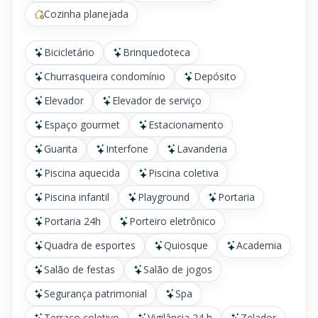
Cozinha planejada
Bicicletário
Brinquedoteca
Churrasqueira condomínio
Depósito
Elevador
Elevador de serviço
Espaço gourmet
Estacionamento
Guarita
Interfone
Lavanderia
Piscina aquecida
Piscina coletiva
Piscina infantil
Playground
Portaria
Portaria 24h
Porteiro eletrônico
Quadra de esportes
Quiosque
Academia
Salão de festas
Salão de jogos
Segurança patrimonial
Spa
Terraço coletivo
Vigilância 24 h
Zelador