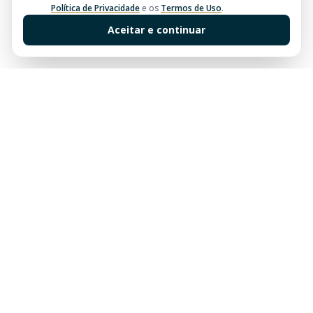
Política de Privacidade
e os
Termos de Uso
.
Aceitar e continuar
Sua imobiliária de confiança em Balneário Camboriú.
Tradição e excelência no mercado imobiliário desde
sempre.
Links Rápidos
Buscar Imóveis
Centro
Apartamentos à venda em Balneário Camboriú