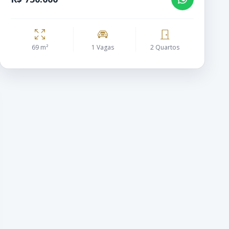
69 m²
1 Vagas
2 Quartos