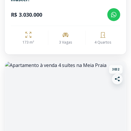
R$ 3.030.000
173 m²
3 Vagas
4 Quartos
3032