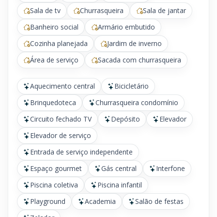
Sala de tv
Churrasqueira
Sala de jantar
Banheiro social
Armário embutido
Cozinha planejada
Jardim de inverno
Área de serviço
Sacada com churrasqueira
Aquecimento central
Bicicletário
Brinquedoteca
Churrasqueira condomínio
Circuito fechado TV
Depósito
Elevador
Elevador de serviço
Entrada de serviço independente
Espaço gourmet
Gás central
Interfone
Piscina coletiva
Piscina infantil
Playground
Academia
Salão de festas