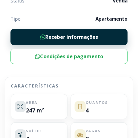
Status
Venda
Tipo
Apartamento
Receber informações
Condições de pagamento
CARACTERÍSTICAS
ÁREA
QUARTOS
247 m²
4
SUÍTES
VAGAS