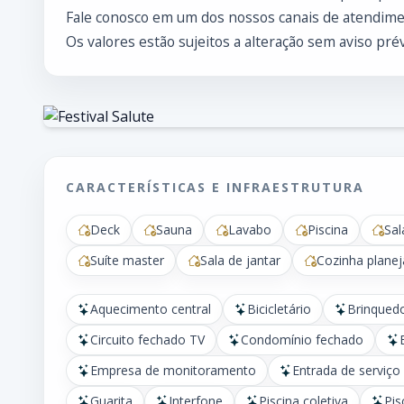
Fale conosco em um dos nossos canais de atendimen
Os valores estão sujeitos a alteração sem aviso prév
CARACTERÍSTICAS E INFRAESTRUTURA
Deck
Sauna
Lavabo
Piscina
Sal
Suíte master
Sala de jantar
Cozinha plane
Aquecimento central
Bicicletário
Brinqued
Circuito fechado TV
Condomínio fechado
Empresa de monitoramento
Entrada de serviço
Guarita
Interfone
Piscina coletiva
Pis