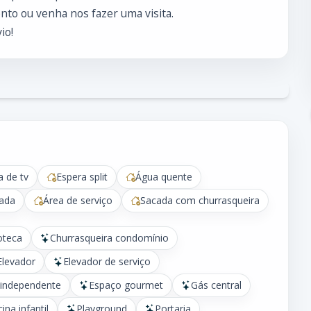
to ou venha nos fazer uma visita.
io!
a de tv
Espera split
Água quente
jada
Área de serviço
Sacada com churrasqueira
oteca
Churrasqueira condomínio
Elevador
Elevador de serviço
 independente
Espaço gourmet
Gás central
cina infantil
Playground
Portaria