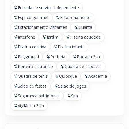
Entrada de serviço independente
Espaço gourmet
Estacionamento
Estacionamento visitantes
Guarita
Interfone
Jardim
Piscina aquecida
Piscina coletiva
Piscina infantil
Playground
Portaria
Portaria 24h
Porteiro eletrônico
Quadra de esportes
Quadra de tênis
Quiosque
Academia
Salão de festas
Salão de jogos
Segurança patrimonial
Spa
Vigilância 24 h