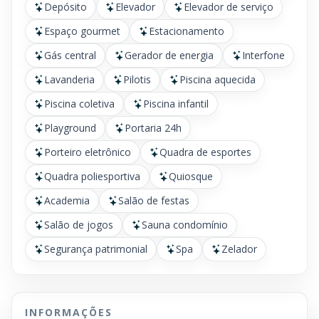
Depósito
Elevador
Elevador de serviço
Espaço gourmet
Estacionamento
Gás central
Gerador de energia
Interfone
Lavanderia
Pilotis
Piscina aquecida
Piscina coletiva
Piscina infantil
Playground
Portaria 24h
Porteiro eletrônico
Quadra de esportes
Quadra poliesportiva
Quiosque
Academia
Salão de festas
Salão de jogos
Sauna condomínio
Segurança patrimonial
Spa
Zelador
INFORMAÇÕES