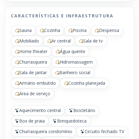
CARACTERÍSTICAS E INFRAESTRUTURA
Sauna
Cozinha
Piscina
Despensa
Mobiliado
Ar central
Sala de tv
Home theater
Água quente
Churrasqueira
Hidromassagem
Sala de jantar
Banheiro social
Armário embutido
Cozinha planejada
Área de serviço
Aquecimento central
Bicicletário
Box de praia
Brinquedoteca
Churrasqueira condomínio
Circuito fechado TV