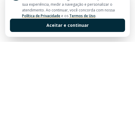
sua experiência, medir a navegação e personalizar o
atendimento. Ao continuar, você concorda com nossa
Política de Privacidade
e os
Termos de Uso
.
Aceitar e continuar
Sua imobiliária de confiança em Balneário Camboriú.
Tradição e excelência no mercado imobiliário desde
sempre.
Links Rápidos
Buscar Imóveis