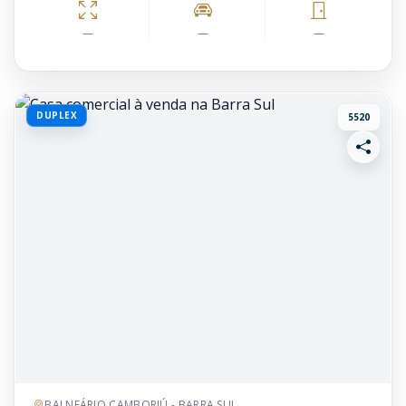
—
—
—
DUPLEX
5520
BALNEÁRIO CAMBORIÚ - BARRA SUL