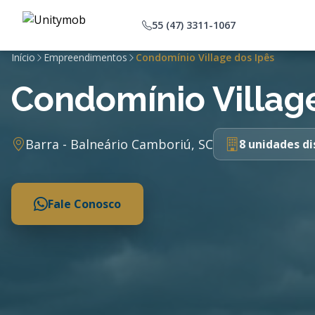
55 (47) 3311-1067
Início
Empreendimentos
Condomínio Village dos Ipês
Condomínio Village
Barra - Balneário Camboriú, SC
8 unidades di
Fale Conosco