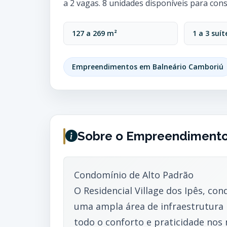
a 2 vagas. 8 unidades disponíveis para cons
127 a 269 m²
1 a 3 suít
Empreendimentos em Balneário Camboriú
Sobre o Empreendiment
Condomínio de Alto Padrão
O Residencial Village dos Ipês, co
uma ampla área de infraestrutura 
todo o conforto e praticidade nos