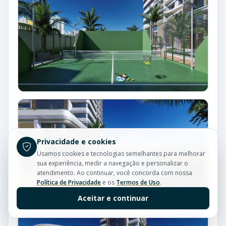
Privacidade e cookies
Usamos cookies e tecnologias semelhantes para melhorar
sua experiência, medir a navegação e personalizar o
atendimento. Ao continuar, você concorda com nossa
Política de Privacidade
e os
Termos de Uso
.
Aceitar e continuar