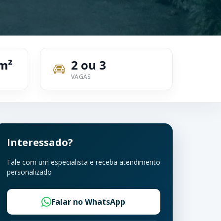
m²
2 ou 3
VAGAS
Interessado?
Fale com um especialista e receba atendimento
personalizado
Falar no WhatsApp