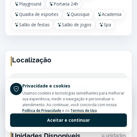
Playground
Portaria 24h
Quadra de esportes
Quiosque
Academia
Salão de festas
Salão de jogos
Spa
Localização
2650, 57
Privacidade e cookies
Centro - Balneário Camboriú - SC - CEP:
Usamos cookies e tecnologias semelhantes para melhorar
88330-380
sua experiência, medir a navegação e personalizar o
atendimento. Ao continuar, você concorda com nossa
Política de Privacidade
e os
Termos de Uso
.
Aceitar e continuar
Unidades Disponíveis
9 unidades