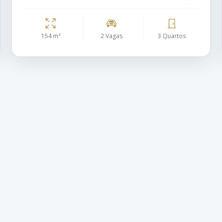
154 m²
2 Vagas
3 Quartos