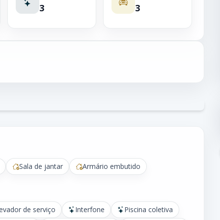
3
3
Sala de jantar
Armário embutido
levador de serviço
Interfone
Piscina coletiva