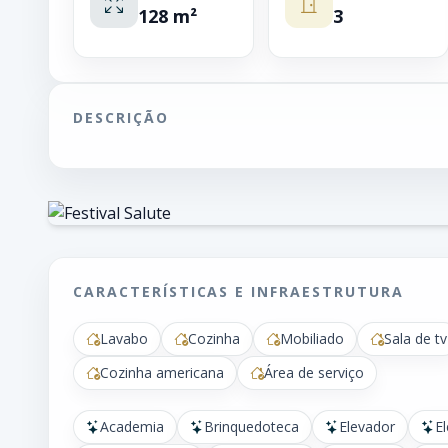
128 m²
3
DESCRIÇÃO
CARACTERÍSTICAS E INFRAESTRUTURA
Lavabo
Cozinha
Mobiliado
Sala de tv
Cozinha americana
Área de serviço
Academia
Brinquedoteca
Elevador
E