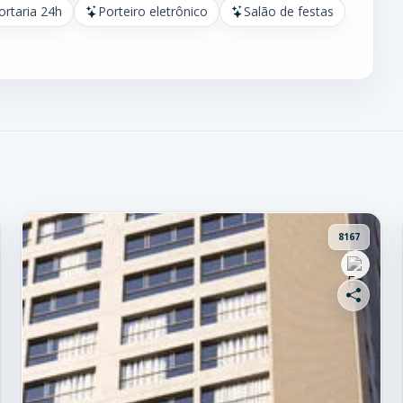
ortaria 24h
Porteiro eletrônico
Salão de festas
8167