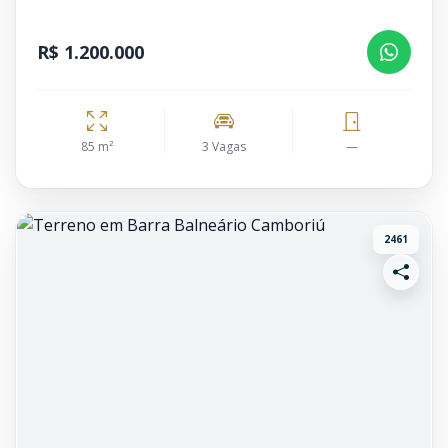
R$ 1.200.000
85 m²
3 Vagas
—
2461