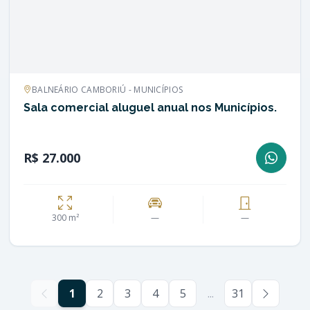
BALNEÁRIO CAMBORIÚ - MUNICÍPIOS
Sala comercial aluguel anual nos Municípios.
R$ 27.000
300 m²
—
—
1
2
3
4
5
...
31