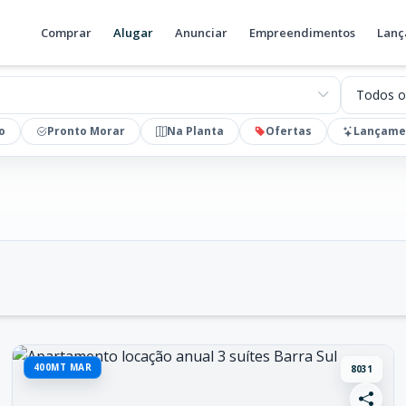
Comprar
Alugar
Anunciar
Empreendimentos
Lanç
Valores
o
Pronto Morar
Na Planta
Ofertas
Lançame
400MT MAR
8031