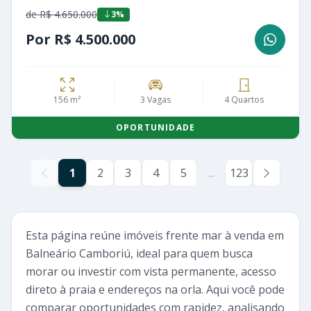
de R$ 4.650.000
3%
Por R$ 4.500.000
156 m²
3 Vagas
4 Quartos
OPORTUNIDADE
1
2
3
4
5
...
123
Esta página reúne imóveis frente mar à venda em
Balneário Camboriú, ideal para quem busca
morar ou investir com vista permanente, acesso
direto à praia e endereços na orla. Aqui você pode
comparar oportunidades com rapidez, analisando