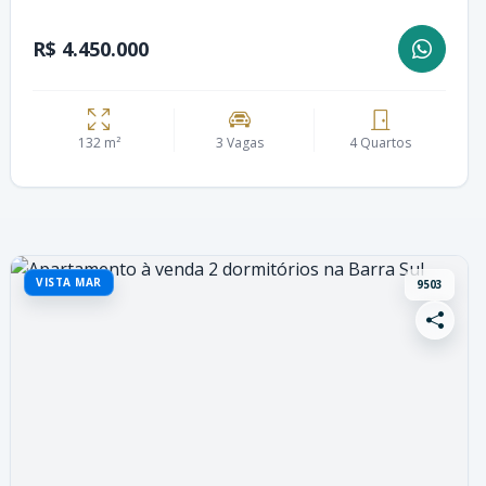
R$ 4.450.000
132 m²
3 Vagas
4 Quartos
VISTA MAR
9503