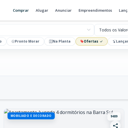
Comprar
Alugar
Anunciar
Empreendimentos
Lanç
Valores
o
Pronto Morar
Na Planta
Ofertas
Lança
MOBILIADO E DECORADO
9489