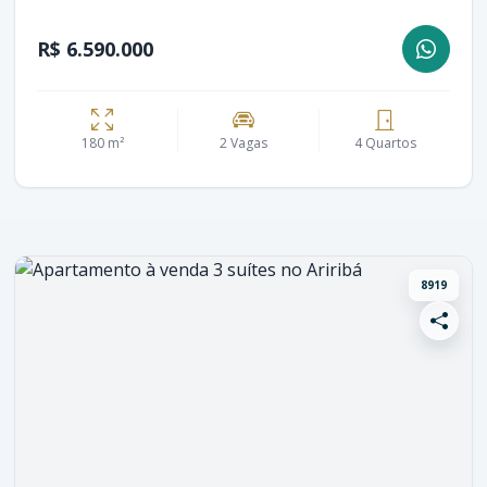
R$ 6.590.000
180 m²
2 Vagas
4 Quartos
8919