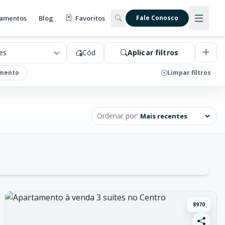
amentos
Blog
Favoritos
Fale Conosco
Cód
Aplicar filtros
mento
Limpar filtros
Ordenar por:
8970