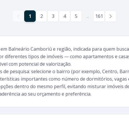
1
2
3
4
5
...
161
 em Balneário Camboriú e região, indicada para quem busc
por diferentes tipos de imóveis — como apartamentos e cas
vel com potencial de valorização.
s de pesquisa: selecione o bairro (por exemplo, Centro, Bar
racterísticas importantes como número de dormitórios, vagas
opções dentro do mesmo perfil, evitando misturar imóveis de
 aderência ao seu orçamento e preferência.