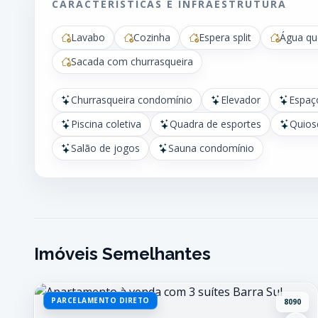
CARACTERÍSTICAS E INFRAESTRUTURA
Lavabo
Cozinha
Espera split
Água qu
Sacada com churrasqueira
Churrasqueira condomínio
Elevador
Espaç
Piscina coletiva
Quadra de esportes
Quios
Salão de jogos
Sauna condomínio
Imóveis Semelhantes
PARCELAMENTO DIRETO
8090