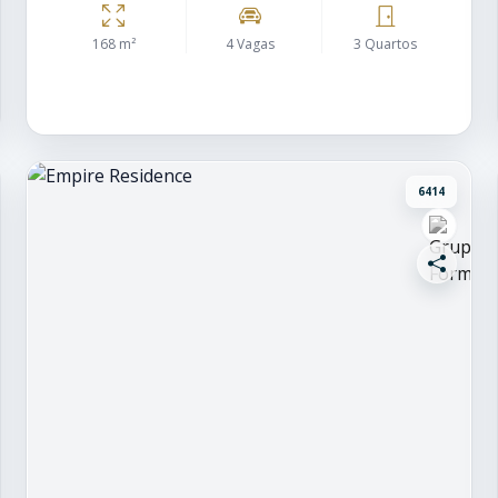
168 m²
4 Vagas
3 Quartos
6414