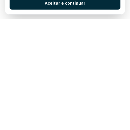
Aceitar e continuar
Sua imobiliária de confiança em Balneário Camboriú.
Tradição e excelência no mercado imobiliário desde
sempre.
Links Rápidos
Buscar Imóveis
Centro
Apartamentos à venda em Balneário Camboriú
Quadra Mar