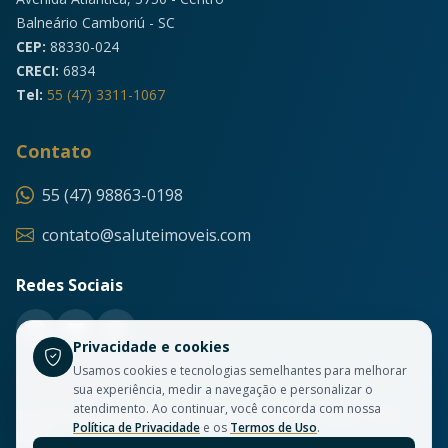
Balneário Camboriú - SC
CEP:
88330-024
CRECI:
6834
Tel:
55 (47) 3311-1067
Contato
55 (47) 98863-0198
contato@saluteimoveis.com
Redes Sociais
Privacidade e cookies
Usamos cookies e tecnologias semelhantes para melhorar
sua experiência, medir a navegação e personalizar o
atendimento. Ao continuar, você concorda com nossa
© 2026 Salute Imóveis. Todos os direitos reservados. CRECI
Política de Privacidade
e os
Termos de Uso
.
6834