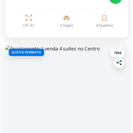
151 m²
2 Vagas
4 Quartos
ACEITA PERMUTA
7694