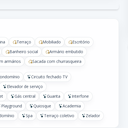
ina
Terraço
Mobiliado
Escritório
Banheiro social
Armário embutido
om armários
Sacada com churrasqueira
condomínio
Circuito fechado TV
Elevador de serviço
et
Gás central
Guarita
Interfone
Playground
Quiosque
Academia
domínio
Spa
Terraço coletivo
Zelador