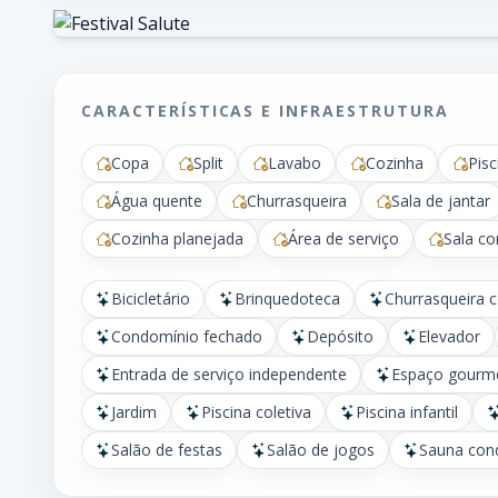
CARACTERÍSTICAS E INFRAESTRUTURA
Copa
Split
Lavabo
Cozinha
Pisc
Água quente
Churrasqueira
Sala de jantar
Cozinha planejada
Área de serviço
Sala c
Bicicletário
Brinquedoteca
Churrasqueira 
Condomínio fechado
Depósito
Elevador
Entrada de serviço independente
Espaço gourm
Jardim
Piscina coletiva
Piscina infantil
Salão de festas
Salão de jogos
Sauna con