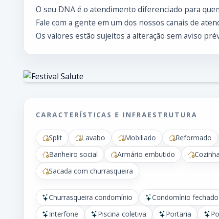
O seu DNA é o atendimento diferenciado para que
Fale com a gente em um dos nossos canais de atend
Os valores estão sujeitos a alteração sem aviso prév
CARACTERÍSTICAS E INFRAESTRUTURA
Split
Lavabo
Mobiliado
Reformado
Banheiro social
Armário embutido
Cozinha
Sacada com churrasqueira
Churrasqueira condomínio
Condomínio fechado
Interfone
Piscina coletiva
Portaria
Po