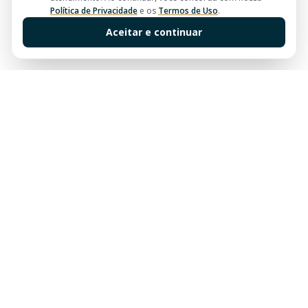
Política de Privacidade
e os
Termos de Uso
.
Aceitar e continuar
Sua imobiliária de confiança em Balneário Camboriú.
Tradição e excelência no mercado imobiliário desde
sempre.
Links Rápidos
Buscar Imóveis
Centro
Apartamentos à venda em Balneário Camboriú