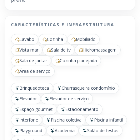
CARACTERÍSTICAS E INFRAESTRUTURA
Lavabo
Cozinha
Mobiliado
Vista mar
Sala de tv
Hidromassagem
Sala de jantar
Cozinha planejada
Área de serviço
Brinquedoteca
Churrasqueira condomínio
Elevador
Elevador de serviço
Espaço gourmet
Estacionamento
Interfone
Piscina coletiva
Piscina infantil
Playground
Academia
Salão de festas