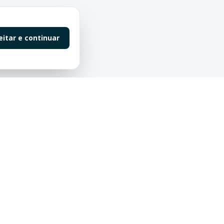
eitar e continuar
Contato
55 (47) 98863-0198
contato@saluteimoveis.com
Redes Sociais