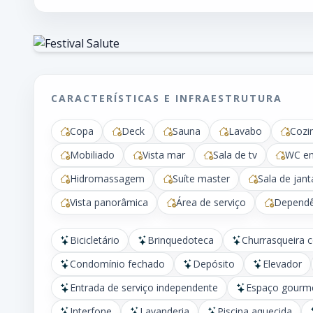
CARACTERÍSTICAS E INFRAESTRUTURA
Copa
Deck
Sauna
Lavabo
Cozi
Mobiliado
Vista mar
Sala de tv
WC e
Hidromassagem
Suíte master
Sala de jant
Vista panorâmica
Área de serviço
Dependê
Bicicletário
Brinquedoteca
Churrasqueira 
Condomínio fechado
Depósito
Elevador
Entrada de serviço independente
Espaço gourm
Interfone
Lavanderia
Piscina aquecida