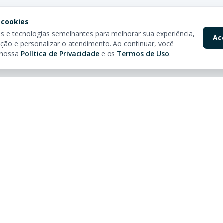
 cookies
 e tecnologias semelhantes para melhorar sua experiência,
Ac
ção e personalizar o atendimento. Ao continuar, você
 nossa
Política de Privacidade
e os
Termos de Uso
.
pidos
Nossas Lojas
óveis
Av. Brasil
Rua 3150, 3160 - Centro
Balneário Camboriú - SC
tos à venda em Balneário
CEP:
88330-281
CRECI:
5361J