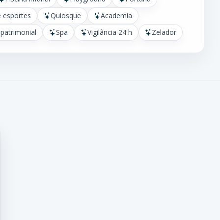
 esportes
Quiosque
Academia
patrimonial
Spa
Vigilância 24 h
Zelador