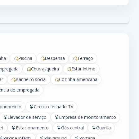
nha
Piscina
Despensa
Terraço
mpregada
Churrasqueira
Estar íntimo
ar
Banheiro social
Cozinha americana
ncia de empregada
condomínio
Circuito fechado TV
Elevador de serviço
Empresa de monitoramento
et
Estacionamento
Gás central
Guarita
Piscina infantil
Playground
Portaria