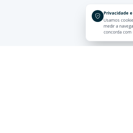
Privacidade e
Usamos cookies
medir a navega
concorda com
Links Rá
Buscar Im
Sua imobiliária de confiança em
Centro
Balneário Camboriú. Tradição e
excelência no mercado imobiliário
Apartamen
desde sempre.
Camboriú