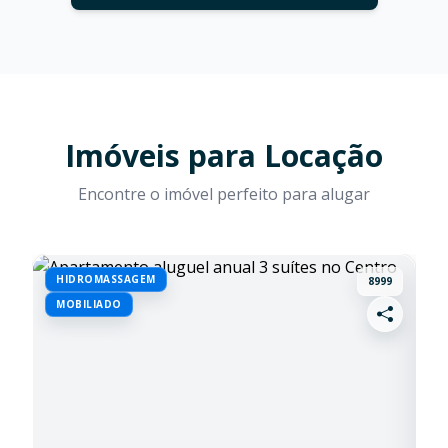
Imóveis para Locação
Encontre o imóvel perfeito para alugar
HIDROMASSAGEM
A
8999
MOBILIADO
Q