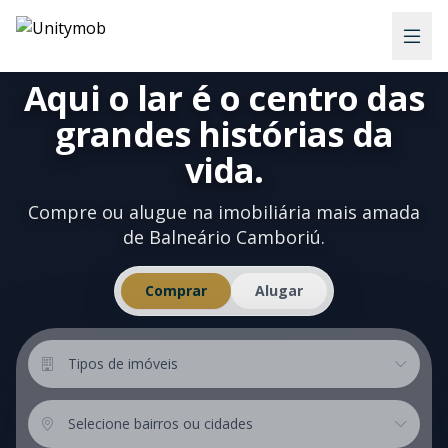
Aqui o lar é o centro das
grandes histórias da
vida.
Compre ou alugue na imobiliária mais amada
de Balneário Camboriú.
Comprar
Alugar
Tipos de imóveis
Tipos de imóveis
Localização
Selecione bairros ou cidades