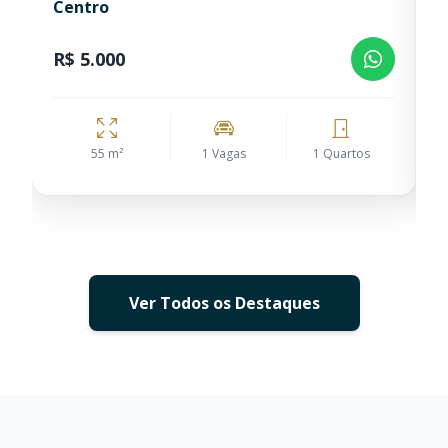
Centro
S
R$ 5.000
R
55 m²
1 Vagas
1 Quartos
Ver Todos os Destaques