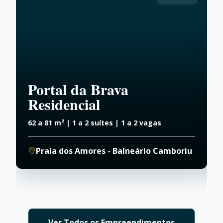
Portal da Brava
Residencial
62 a 81 m² | 1 a 2 suítes | 1 a 2 vagas
9
Praia dos Amores - Balneário Camboriu
Ver Todos os Empreendimentos