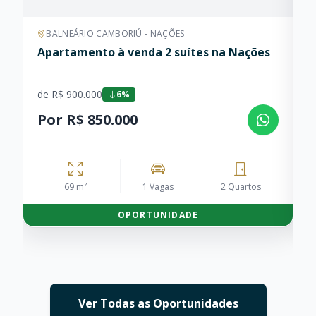
BALNEÁRIO CAMBORIÚ - NAÇÕES
Apartamento à venda 2 suítes na Nações
A
B
de R$ 900.000
d
6%
Por R$ 850.000
P
69 m²
1 Vagas
2 Quartos
OPORTUNIDADE
Ver Todas as Oportunidades