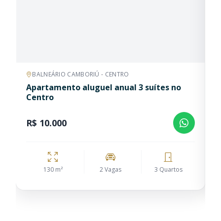
BALNEÁRIO CAMBORIÚ - CENTRO
Apartamento aluguel anual 3 suítes no
A
Centro
C
R$ 10.000
R
130 m²
2 Vagas
3 Quartos