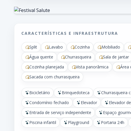
CARACTERÍSTICAS E INFRAESTRUTURA
Split
Lavabo
Cozinha
Mobiliado
Água quente
Churrasqueira
Sala de jantar
Cozinha planejada
Vista panorâmica
Área 
Sacada com churrasqueira
Bicicletário
Brinquedoteca
Churrasqueira 
Condomínio fechado
Elevador
Elevador de
Entrada de serviço independente
Espaço gourm
Piscina infantil
Playground
Portaria 24h