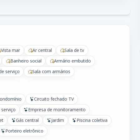
Vista mar
Ar central
Sala de tv
Banheiro social
Armário embutido
de serviço
Sala com armários
condomínio
Circuito fechado TV
 serviço
Empresa de monitoramento
et
Gás central
Jardim
Piscina coletiva
Porteiro eletrônico