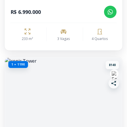
R$ 6.990.000
233 m²
3 Vagas
4 Quartos
1 + 119X
8140