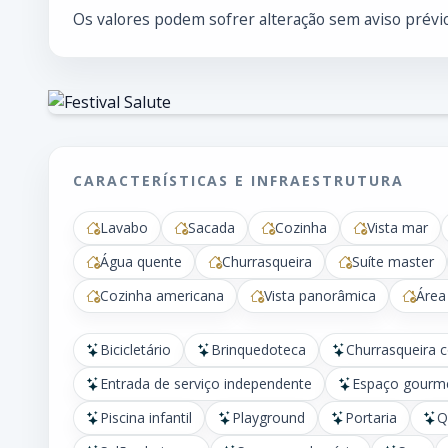
Os valores podem sofrer alteração sem aviso prévio
CARACTERÍSTICAS E INFRAESTRUTURA
Lavabo
Sacada
Cozinha
Vista mar
Água quente
Churrasqueira
Suíte master
Cozinha americana
Vista panorâmica
Área
Bicicletário
Brinquedoteca
Churrasqueira 
Entrada de serviço independente
Espaço gourm
Piscina infantil
Playground
Portaria
Q