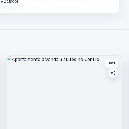
Zelador
8953