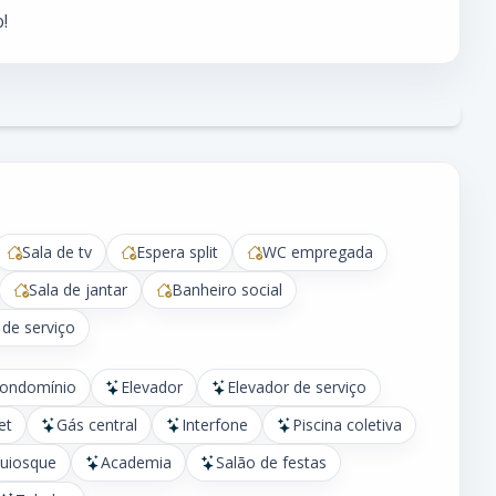
!
Sala de tv
Espera split
WC empregada
Sala de jantar
Banheiro social
 de serviço
condomínio
Elevador
Elevador de serviço
et
Gás central
Interfone
Piscina coletiva
uiosque
Academia
Salão de festas