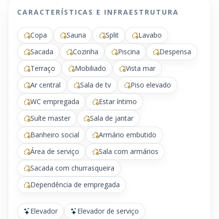
CARACTERÍSTICAS E INFRAESTRUTURA
Copa
Sauna
Split
Lavabo
Sacada
Cozinha
Piscina
Despensa
Terraço
Mobiliado
Vista mar
Ar central
Sala de tv
Piso elevado
WC empregada
Estar íntimo
Suíte master
Sala de jantar
Banheiro social
Armário embutido
Área de serviço
Sala com armários
Sacada com churrasqueira
Dependência de empregada
Elevador
Elevador de serviço