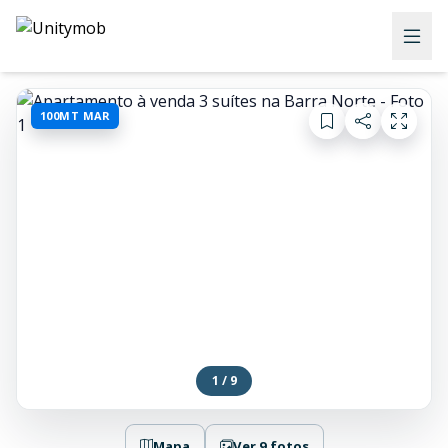
100MT MAR
1 / 9
Mapa
Ver 9 fotos