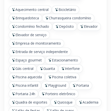
Aquecimento central
Bicicletário
Brinquedoteca
Churrasqueira condomínio
Condomínio fechado
Depósito
Elevador
Elevador de serviço
Empresa de monitoramento
Entrada de serviço independente
Espaço gourmet
Estacionamento
Gás central
Guarita
Interfone
Piscina aquecida
Piscina coletiva
Piscina infantil
Playground
Portaria
Portaria 24h
Porteiro eletrônico
Quadra de esportes
Quiosque
Academia
Salão de festas
Salão de jogos