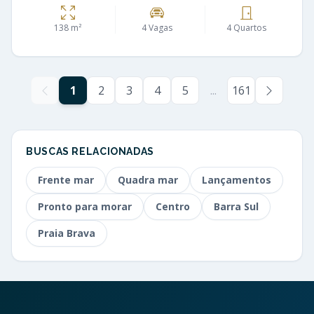
138 m²
4 Vagas
4 Quartos
1
2
3
4
5
...
161
BUSCAS RELACIONADAS
Frente mar
Quadra mar
Lançamentos
Pronto para morar
Centro
Barra Sul
Praia Brava