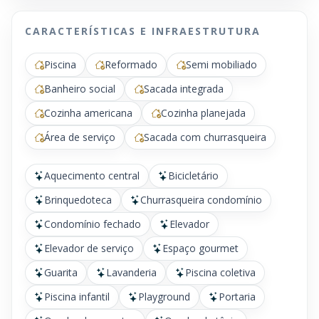
CARACTERÍSTICAS E INFRAESTRUTURA
Piscina
Reformado
Semi mobiliado
Banheiro social
Sacada integrada
Cozinha americana
Cozinha planejada
Área de serviço
Sacada com churrasqueira
Aquecimento central
Bicicletário
Brinquedoteca
Churrasqueira condomínio
Condomínio fechado
Elevador
Elevador de serviço
Espaço gourmet
Guarita
Lavanderia
Piscina coletiva
Piscina infantil
Playground
Portaria