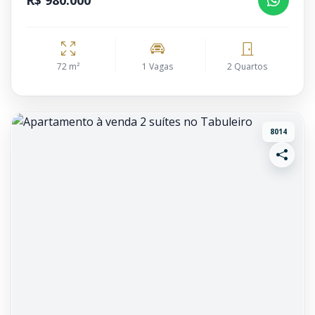
R$ 980.000
72 m²
1 Vagas
2 Quartos
8014