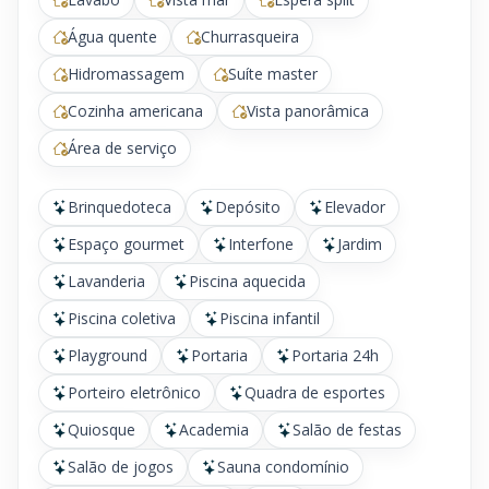
Água quente
Churrasqueira
Hidromassagem
Suíte master
Cozinha americana
Vista panorâmica
Área de serviço
Brinquedoteca
Depósito
Elevador
Espaço gourmet
Interfone
Jardim
Lavanderia
Piscina aquecida
Piscina coletiva
Piscina infantil
Playground
Portaria
Portaria 24h
Porteiro eletrônico
Quadra de esportes
Quiosque
Academia
Salão de festas
Salão de jogos
Sauna condomínio