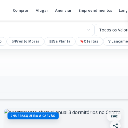
Comprar
Alugar
Anunciar
Empreendimentos
Lanç
Valores
o
Pronto Morar
Na Planta
Ofertas
Lançame
CHURRASQUEIRA À CARVÃO
9502