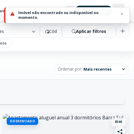
amentos
Blog
Favoritos
Fale Conosco
Imóvel não encontrado ou indisponível no
momento.
Cód
Aplicar filtros
nto
Ordenar por:
DIFERENCIADO
8546