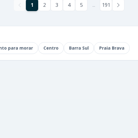
1
2
3
4
5
...
191
nto para morar
Centro
Barra Sul
Praia Brava