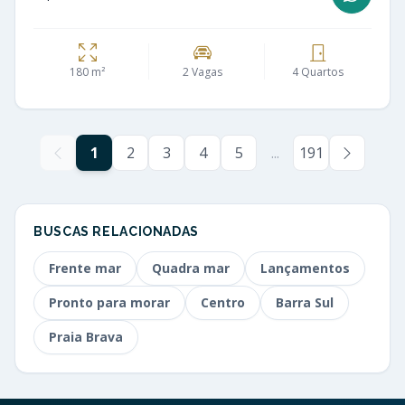
180 m²
2 Vagas
4 Quartos
1
2
3
4
5
...
191
BUSCAS RELACIONADAS
Frente mar
Quadra mar
Lançamentos
Pronto para morar
Centro
Barra Sul
Praia Brava